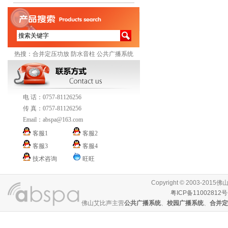
热搜：
合并定压功放
防水音柱
公共广播系统
电 话：0757-81126256
传 真：0757-81126256
Email：
abspa@163.com
客服1
客服2
客服3
客服4
技术咨询
旺旺
Copyright © 2003-
粤ICP备11002812号
佛山艾比声主营
公共广播系统
、
校园广播系统
、
合并定