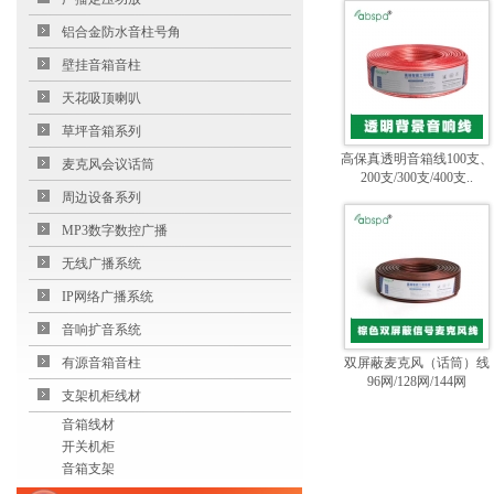
铝合金防水音柱号角
壁挂音箱音柱
天花吸顶喇叭
草坪音箱系列
高保真透明音箱线100支、
麦克风会议话筒
200支/300支/400支..
周边设备系列
MP3数字数控广播
无线广播系统
IP网络广播系统
音响扩音系统
有源音箱音柱
双屏蔽麦克风（话筒）线
96网/128网/144网
支架机柜线材
音箱线材
开关机柜
音箱支架