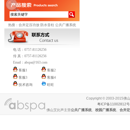
热搜：
合并定压功放
防水音柱
公共广播系统
电 话：0757-81126256
传 真：0757-81126256
Email：
abspa@163.com
客服1
客服2
客服3
客服4
技术咨询
旺旺
Copyright © 2003-
粤ICP备11002812号
佛山艾比声主营
公共广播系统
、
校园广播系统
、
合并定