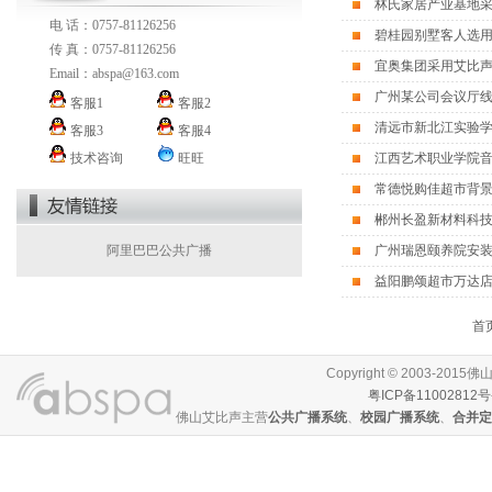
林氏家居产业基地采
电 话：0757-81126256
碧桂园别墅客人选用
传 真：0757-81126256
宜奥集团采用艾比声
Email：
abspa@163.com
广州某公司会议厅线
客服1
客服2
清远市新北江实验学
客服3
客服4
技术咨询
旺旺
江西艺术职业学院
常德悦购佳超市背
郴州长盈新材料科技
阿里巴巴公共广播
广州瑞恩颐养院安
益阳鹏颂超市万达
首
Copyright © 2003-
粤ICP备11002812号
佛山艾比声主营
公共广播系统
、
校园广播系统
、
合并定