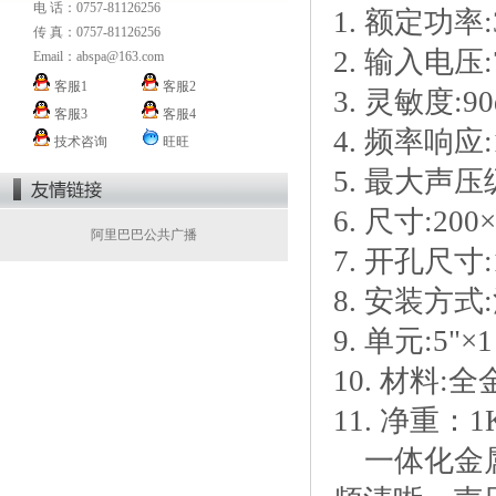
电 话：0757-81126256
1. 额定功率:
传 真：0757-81126256
2. 输入电压:
Email：
abspa@163.com
客服1
客服2
3. 灵敏度:9
客服3
客服4
4. 频率响应:
技术咨询
旺旺
5. 最大声压
6. 尺寸:200
阿里巴巴公共广播
7. 开孔尺寸:
8. 安装方式
9. 单元:5"×
10. 材料
11. 净重：1
一体化金属